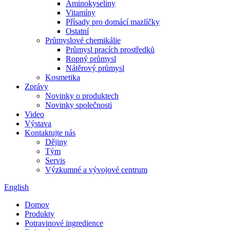
Aminokyseliny
Vitamíny
Přísady pro domácí mazlíčky
Ostatní
Průmyslové chemikálie
Průmysl pracích prostředků
Ropný průmysl
Nátěrový průmysl
Kosmetika
Zprávy
Novinky o produktech
Novinky společnosti
Video
Výstava
Kontaktujte nás
Dějiny
Tým
Servis
Výzkumné a vývojové centrum
English
Domov
Produkty
Potravinové ingredience