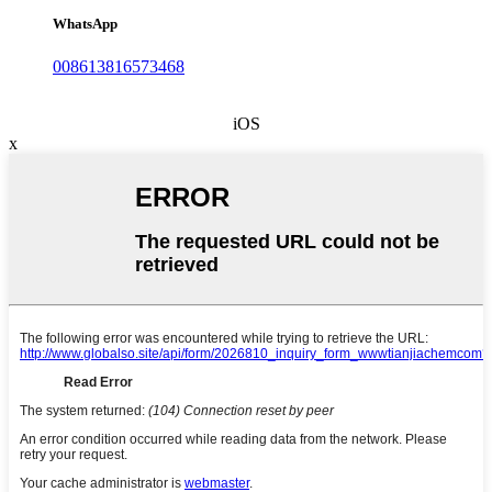
WhatsApp
008613816573468
iOS
x