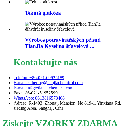
Tekutá glukóza
Výrobce potravinářských přísad
TianJia Kyselina šťavelová ...
Kontaktujte nás
Telefon: +86-021-69925189
E-mail:cathering@tianjiachemical.com
E-mail:info@tianjiachemical.com
Fax: +86-021-51952599
WhatsApp: 8613816573468
Adresa: R-1403, Zhongji Mansion, No.819-1, Yinxiang Rd,
Jiading Area, Šanghaj, Čína
Získejte VZORKY ZDARMA