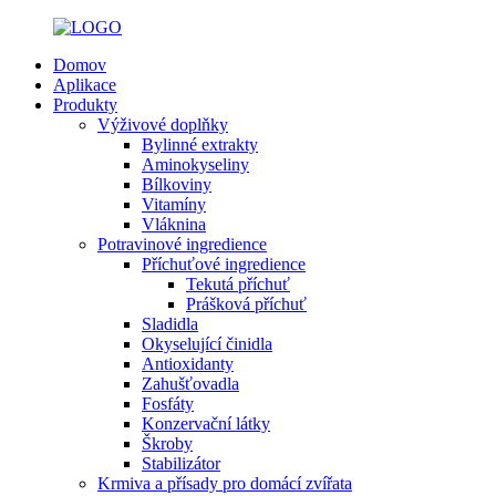
Domov
Aplikace
Produkty
Výživové doplňky
Bylinné extrakty
Aminokyseliny
Bílkoviny
Vitamíny
Vláknina
Potravinové ingredience
Příchuťové ingredience
Tekutá příchuť
Prášková příchuť
Sladidla
Okyselující činidla
Antioxidanty
Zahušťovadla
Fosfáty
Konzervační látky
Škroby
Stabilizátor
Krmiva a přísady pro domácí zvířata