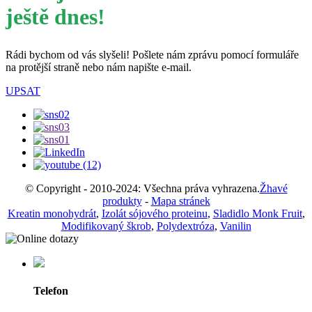
ještě dnes!
Rádi bychom od vás slyšeli! Pošlete nám zprávu pomocí formuláře
na protější straně nebo nám napište e-mail.
UPSAT
© Copyright - 2010-2024: Všechna práva vyhrazena.
Žhavé
produkty
-
Mapa stránek
Kreatin monohydrát
,
Izolát sójového proteinu
,
Sladidlo Monk Fruit
,
Modifikovaný škrob
,
Polydextróza
,
Vanilin
Telefon