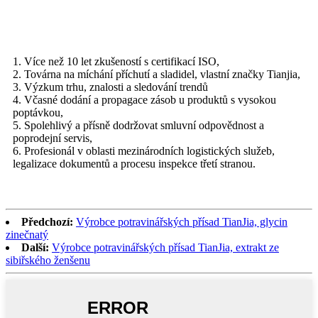
1. Více než 10 let zkušeností s certifikací ISO,
2. Továrna na míchání příchutí a sladidel, vlastní značky Tianjia,
3. Výzkum trhu, znalosti a sledování trendů
4. Včasné dodání a propagace zásob u produktů s vysokou
poptávkou,
5. Spolehlivý a přísně dodržovat smluvní odpovědnost a
poprodejní servis,
6. Profesionál v oblasti mezinárodních logistických služeb,
legalizace dokumentů a procesu inspekce třetí stranou.
Předchozí:
Výrobce potravinářských přísad TianJia, glycin
zinečnatý
Další:
Výrobce potravinářských přísad TianJia, extrakt ze
sibiřského ženšenu