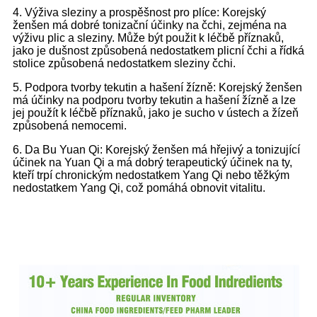
4. Výživa sleziny a prospěšnost pro plíce: Korejský
ženšen má dobré tonizační účinky na čchi, zejména na
výživu plic a sleziny. Může být použit k léčbě příznaků,
jako je dušnost způsobená nedostatkem plicní čchi a řídká
stolice způsobená nedostatkem sleziny čchi.
5. Podpora tvorby tekutin a hašení žízně: Korejský ženšen
má účinky na podporu tvorby tekutin a hašení žízně a lze
jej použít k léčbě příznaků, jako je sucho v ústech a žízeň
způsobená nemocemi.
6. Da Bu Yuan Qi: Korejský ženšen má hřejivý a tonizující
účinek na Yuan Qi a má dobrý terapeutický účinek na ty,
kteří trpí chronickým nedostatkem Yang Qi nebo těžkým
nedostatkem Yang Qi, což pomáhá obnovit vitalitu.