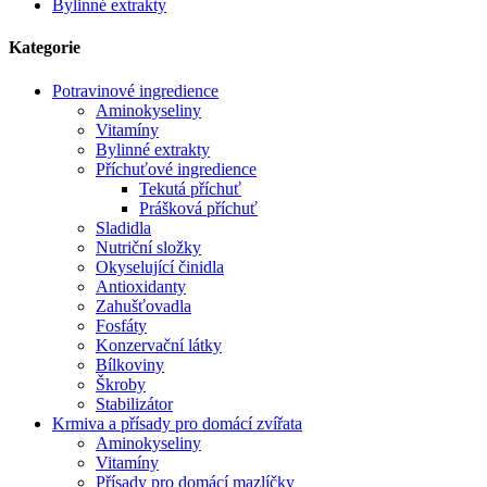
Bylinné extrakty
Kategorie
Potravinové ingredience
Aminokyseliny
Vitamíny
Bylinné extrakty
Příchuťové ingredience
Tekutá příchuť
Prášková příchuť
Sladidla
Nutriční složky
Okyselující činidla
Antioxidanty
Zahušťovadla
Fosfáty
Konzervační látky
Bílkoviny
Škroby
Stabilizátor
Krmiva a přísady pro domácí zvířata
Aminokyseliny
Vitamíny
Přísady pro domácí mazlíčky