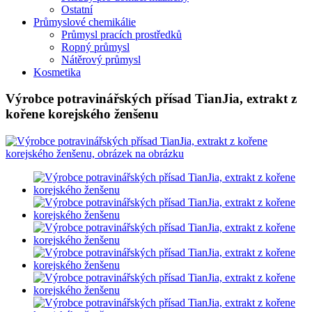
Ostatní
Průmyslové chemikálie
Průmysl pracích prostředků
Ropný průmysl
Nátěrový průmysl
Kosmetika
Výrobce potravinářských přísad TianJia, extrakt z
kořene korejského ženšenu