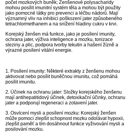
počet mozkových buněk; Ženšenové polysacharidy
mohou posílit imunitní systém těla a mohou být použity
jako pomocné látky pro prevenci a léčbu nádorů. Mají
významný vliv na inhibici poškození jater způsobeného
tetrachlormethanem a na snížení hladiny cukru v krvi.
Korejský ženšen má funkce, jako je posílení imunity,
ochrana jater, výživa inteligence a mozku, tonizace
sleziny a plic, podpora tvorby tekutin a hašení žízně a
výrazné posílení vitální energie.
1. Posílení imunity: Některé extrakty z ženšenu mohou
aktivovat nebo posílit buněčnou imunitu, což pomáhá
posílit imunitu.
2. Účinek na ochranu jater: Složky korejského ženšenu
mají antihepatitidový účinek, detoxikační účinky, ochranu
jater a podporují regeneraci a zotavení jater.
3. Osvícení mysli a posílení mozku: Korejský ženšen
může pomoci zlepšit schopnost mozku odolávat hypoxii,
zlepšit paměť a tím dosáhnout funkce vyživování mysli a
posilování mozku.